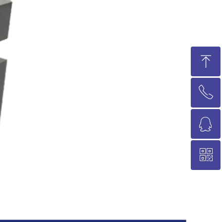
ꁸ
ꂅ
回到顶部
ꁗ
0512-68386736
ꀥ
QQ客服
陈经理微信