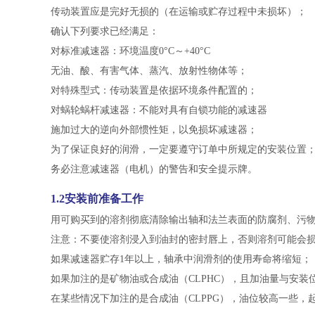
传动装置应是完好无损的（在运输或贮存过程中未损坏）；
确认下列要求已经满足：
对标准减速器：环境温度0°C～+40°C
无油、酸、有害气体、蒸汽、放射性物体等；
对特殊型式：传动装置是依据环境条件配置的；
对蜗轮蜗杆减速器：不能对具有自锁功能的减速器
施加过大的逆向外部惯性矩，以免损坏减速器；
为了保证良好的润滑，一定要遵守订单中所规定的安装位置
务必注意减速器（电机）的警告和安全提示牌。
1.2安装前准备工作
用可购买到的溶剂彻底清除输出轴和法兰表面的防腐剂、污
注意：不要使溶剂浸入到油封的密封唇上，否则溶剂可能会
如果减速器贮存1年以上，轴承中润滑剂的使用寿命将缩短；
如果加注的是矿物油或合成油（CLPHC），且加油量与安
在某些情况下加注的是合成油（CLPPG），油位较高一些，