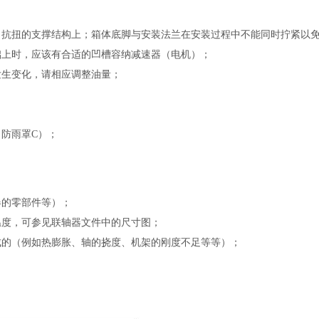
、抗扭的支撑结构上；箱体底脚与安装法兰在安装过程中不能同时拧紧以
础上时，应该有合适的凹槽容纳减速器（电机）；
发生变化，请相应调整油量；
防雨罩C）；
器的零部件等）；
温度，可参见联轴器文件中的尺寸图；
成的（例如热膨胀、轴的挠度、机架的刚度不足等等）；