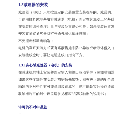
1.3减速器的安装
减速器（电机）只能按规定的安装位置安装在平的、减震的
当使用螺栓或地基块将减速器（电机）固定在其混凝土的基
在安装时请检查注油量与安装位置是否相符，如果安装位置
安装直通式通气器或打开通气器运输橡胶圈；
不要撞击和敲击轴端；
电机的垂直安装方式要有遮蔽措施来防止异物或者液体侵入（
安装接线盒时，要让电缆进线口指向下方。
1.3.1实心轴减速器（电机）的安装
在减速机的轴上安装并固定输入和输出驱动零件（例如联轴
如果这些零部件在安装之前需预先加热，则有关正确的配合
轴器的不对中性有可能是组装造成的，也可能是实际操作造
联轴器许可的对中误差请参见相应品牌联轴器的说明书；
许可的不对中误差