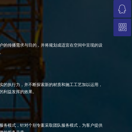
ꁗ
0512-68386736
ꀥ
QQ客服
陈经理微信
户的传播需求与目的，并将规划成适宜在空间中呈现的设
。
实的执行力，并不断探索新的材质和施工工艺加以运用，
的利益发挥的效果。
服务模式，针对个别专案采取团队
服务模式，为客户提供