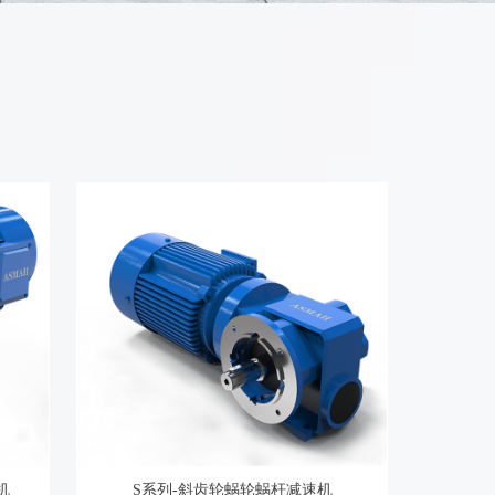
机
S系列-斜齿轮蜗轮蜗杆减速机