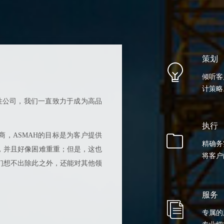
策划
ꁙ
倾听客
计策略
性公司，我们一直致力于成为高品
执行
ꁥ
，ASMAH的目标是为客户提供
精确务
，并且好像困难重重；但是，这也
将客户
们想不出除此之外，还能对其他领
服务
ꀢ
专属的