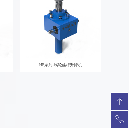
HF系列-蜗轮丝杆升降机
ꁸ
ꂅ
回到顶部