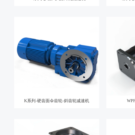
K系列-硬齿面伞齿轮-斜齿轮减速机
WP